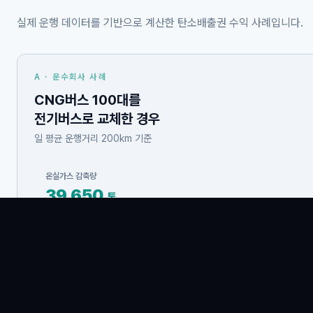
실제 운행 데이터를 기반으로 계산한 탄소배출권 수익 사례입니다.
A · 운수회사 사례
CNG버스 100대를
전기버스로 교체한 경우
일 평균 운행거리 200km 기준
온실가스 감축량
39,650
톤
총 수익 (10년 기준)
약
12억
원
연간 약 1억 2천만원
30년생 소나무 3,671그루를 심은 것과 동일 효과