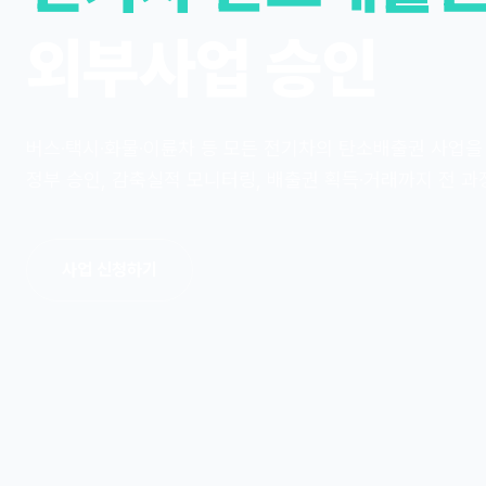
외부사업 승인
버스·택시·화물·이륜차 등 모든 전기차의 탄소배출권 사업
정부 승인, 감축실적 모니터링, 배출권 획득·거래까지 전 과
사업 신청하기