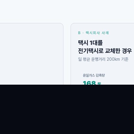
B · 택시회사 사례
택시 1대를
전기택시로 교체한 경우
일 평균 운행거리 200km 기준
온실가스 감축량
168
톤
총 수익 (7년 기준)
약
504만
원
연간 약 72만원
30년생 소나무 15그루를 심은 것