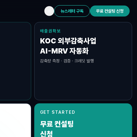
뉴스레터 구독
무료 컨설팅 신청
배출권확보
KOC 외부감축사업
AI-MRV 자동화
감축량 측정 · 검증 · 크레딧 발행
GET STARTED
무료 컨설팅
규제대응
배출권확보
K-ETS · CBAM
KOC · AI-MRV
신청