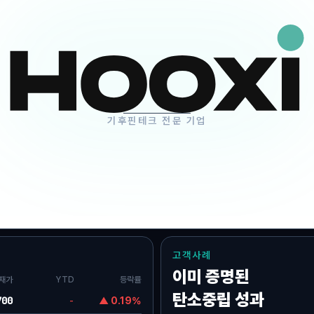
 A
One-Stop 지원
 투자
배출권 발굴·거래, 규제대응
기후핀테크 전문 기업
고객사례
이미 증명된
재가
YTD
등락률
탄소중립 성과
700
-
▲ 0.19%