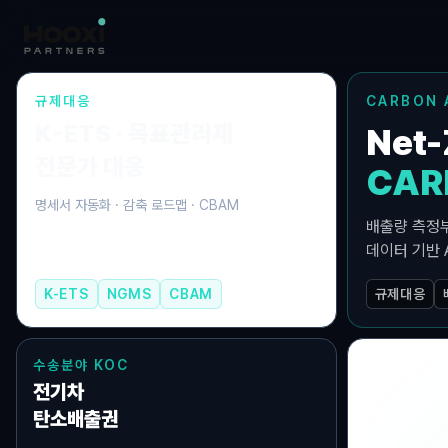
규제대응
CARBON 
K-ETS · 목표관리제
Net
전문가 대응
CAR
명세서 자동화 · 감축 로드맵 · CBAM
배출량 측정부
데이터 기반 A
K-ETS
NGMS
CBAM
규제대응
수송분야 KOC
전기차
2021
탄소배출권
기후핀테크