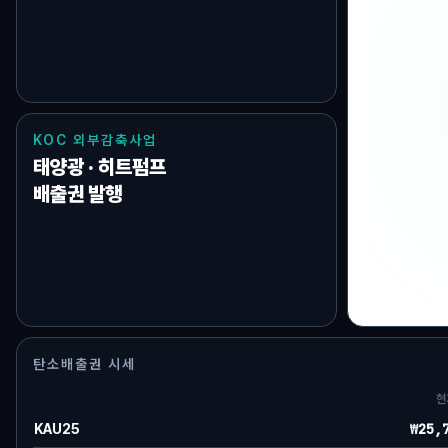
Series
현대차증권
KOC 외부감축사업
태양광 · 히트펌프
배출권 발행
탄소배출권 시세
현
₩25,
KAU25