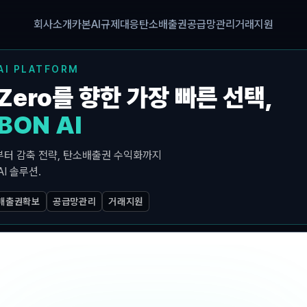
회사소개
카본AI
규제대응
탄소배출권
공급망관리
거래지원
AI PLATFORM
-Zero를 향한 가장 빠른 선택,
BON AI
터 감축 전략, 탄소배출권 수익화까지
I 솔루션.
배출권확보
공급망관리
거래지원
24명
 설립
분야별 전문가