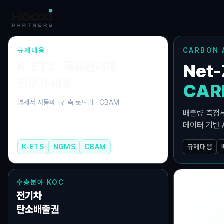
규제대응
CARBON 
K-ETS · 목표관리제
Net
전문가 대응
CAR
명세서 자동화 · 감축 로드맵 · CBAM
배출량 측정부
데이터 기반 A
K-ETS
NGMS
CBAM
규제대응
수송분야 KOC
전기차
2021
탄소배출권
기후핀테크