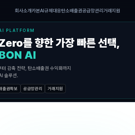
회사소개
카본AI
규제대응
탄소배출권
공급망관리
거래지원
AI PLATFORM
-Zero를 향한 가장 빠른 선택,
BON AI
터 감축 전략, 탄소배출권 수익화까지
I 솔루션.
배출권확보
공급망관리
거래지원
24명
 설립
분야별 전문가