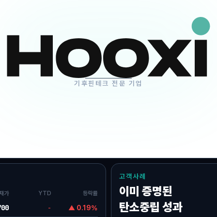
 A
One-Stop 지원
 투자
배출권 발굴·거래, 규제대응
기후핀테크 전문 기업
고객사례
이미 증명된
재가
YTD
등락률
탄소중립 성과
700
-
▲ 0.19%