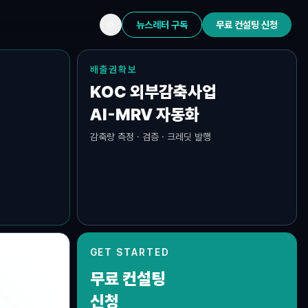
뉴스레터 구독
무료 컨설팅 신청
배출권확보
KOC 외부감축사업
AI-MRV 자동화
감축량 측정 · 검증 · 크레딧 발행
GET STARTED
무료 컨설팅
규제대응
배출권확보
K-ETS · CBAM
KOC · AI-MRV
신청