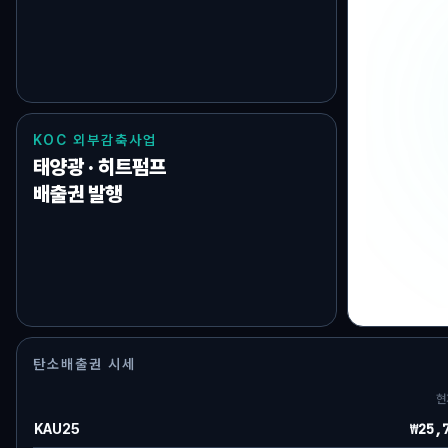
Series
현대차증권
KOC 외부감축사업
태양광 · 히트펌프
배출권 발행
탄소배출권 시세
현
₩25,
KAU25