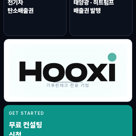
전기차
태양광 · 히트펌프
탄소배출권
배출권 발행
2021
24명
기후핀테크 설립
분야별 전문가
Series A
One-Stop 지원
기후핀테크 전문 기업
현대차증권 투자
배출권 발굴·거래, 규제대응
GET STARTED
무료 컨설팅
규제대응
배출권확보
K-ETS · CBAM
KOC · AI-MRV
신청