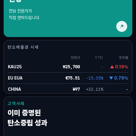
공급망관리
거래지원
전담 전문가가
Scope 3 · PCF
KCX 마켓플레이스
직접 연락드립니다
↗
탄소배출권 시세
현재가
YTD
등락률
₩25,700
-
KAU25
▲ 0.19%
€75.51
-15.35%
EU EUA
▼ 0.79%
¥97
+33.11%
CHINA
-
고객사례
이미 증명된
탄소중립 성과